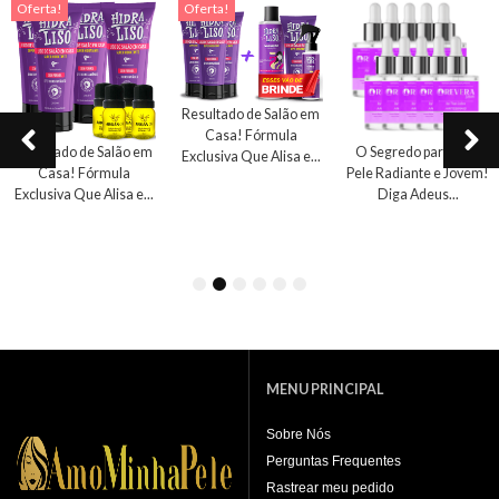
Oferta!
Oferta!
Resultado de Salão em
Casa! Fórmula
Resultado de Salão em
O Segredo para uma
Exclusiva Que Alisa e...
Casa! Fórmula
Pele Radiante e Jovem!
Exclusiva Que Alisa e...
Diga Adeus...
1
2
3
4
5
6
MENU PRINCIPAL
Sobre Nós
Perguntas Frequentes
Rastrear meu pedido