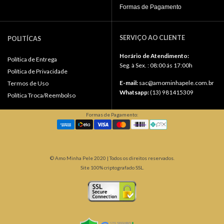
Formas de Pagamento
SERVIÇO AO CLIENTE
POLITÍCAS
Horário de Atendimento:
Política de Entrega
Seg. à Sex. : 08:00 ás 17:00h
Política de Privacidade
E-mail:
sac@amominhapele.com.br
Termos de Uso
Whatsapp:
(13) 981415309
Política Troca/Reembolso
Formas de Pagamento:
© Amo Minha Pele 2020 | Todos os direitos reservados.
Site 100% criptografado SSL.