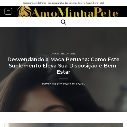
Descubra os Melhores Produtos para Cuidados com a Pele no Amo Minha Pele!
UNCATEGORIZED
Desvendando a Maca Peruana: Como Este
Suplemento Eleva Sua Disposição e Bem-
Estar
POSTED ON
12/05/2025
BY
ADMIN