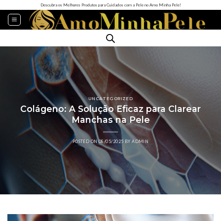
Descubra os Melhores Produtos para Cuidados com a Pele no Amo Minha Pele!
UNCATEGORIZED
Colágeno: A Solução Eficaz para Clarear
Manchas na Pele
POSTED ON
08/05/2025
BY
ADMIN