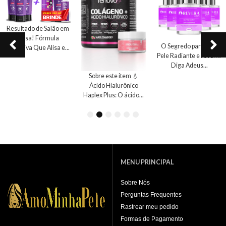
Resultado de Salão em
Casa! Fórmula
O Segredo para uma
Exclusiva Que Alisa e...
Pele Radiante e Jovem!
Diga Adeus...
Sobre este item 💧
Ácido Hialurônico
Haplex Plus: O ácido...
1
2
3
4
5
6
MENU PRINCIPAL
Sobre Nós
Perguntas Frequentes
Rastrear meu pedido
Formas de Pagamento