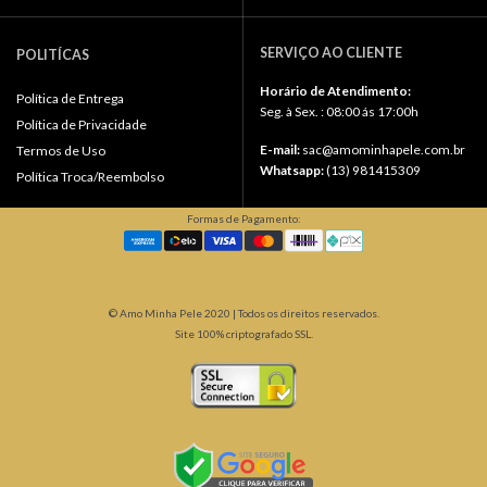
SERVIÇO AO CLIENTE
POLITÍCAS
Horário de Atendimento:
Política de Entrega
Seg. à Sex. : 08:00 ás 17:00h
Política de Privacidade
E-mail:
sac@amominhapele.com.br
Termos de Uso
Whatsapp:
(13) 981415309
Política Troca/Reembolso
Formas de Pagamento:
© Amo Minha Pele 2020 | Todos os direitos reservados.
Site 100% criptografado SSL.